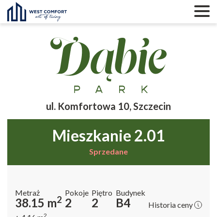
ul. Komfortowa 10, Szczecin
mieszkanie 2.01
Status
Sprzedane
Metraż
Pokoje
Piętro
Budynek
2
38.15
m
2
2
B4
Historia ceny
2