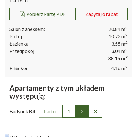
+ 4.16
m
Pobierz kartę PDF
Zapytaj o rabat
ul. Bulwar Gdański 9/U7
70-601 Szczecin
2
Salon z aneksem:
20.84
m
+48 530 200 220
2
Pokój:
10.72
m
2
Łazienka:
3.55
m
2
Przedpokój:
3.04
m
2
38.15
m
2
+ Balkon:
4.16
m
Apartamenty z tym układem
występują:
Budynek
B4
Parter
1
2
3