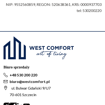
NIP: 9552560859, REGON: 520638361, KRS: 0000937703
tel: 530200220
Biuro sprzedaży
+48 530 200 220
biuro@westcomfort.pl
ul. Bulwar Gdański 9/U7
70-601 Szczecin