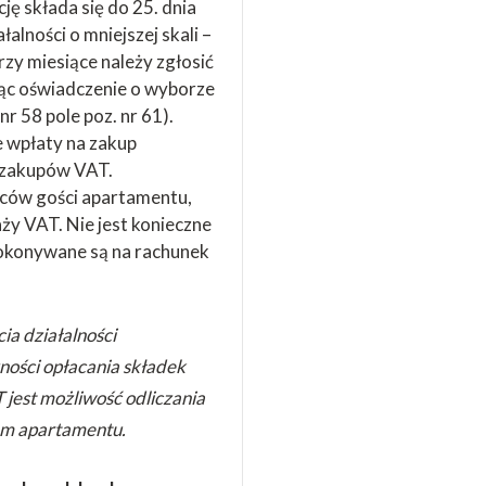
ję składa się do 25. dnia
alności o mniejszej skali –
trzy miesiące należy zgłosić
ąc oświadczenie o wyborze
r 58 pole poz. nr 61).
 wpłaty na zakup
 zakupów VAT.
ców gości apartamentu,
ży VAT. Nie jest konieczne
i dokonywane są na rachunek
ia działalności
ności opłacania składek
 jest możliwość odliczania
em apartamentu.