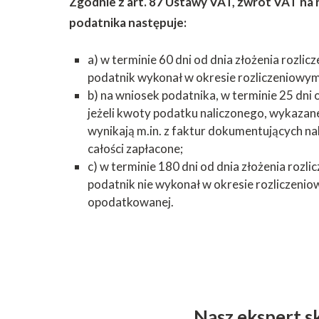
Zgodnie z art. 87 Ustawy VAT, zwrot VAT na
podatnika następuje:
a) w terminie 60 dni od dnia złożenia rozlic
podatnik wykonał w okresie rozliczeniow
b) na wniosek podatnika, w terminie 25 dni o
jeżeli kwoty podatku naliczonego, wykazane
wynikają m.in. z faktur dokumentujących nal
całości zapłacone;
c) w terminie 180 dni od dnia złożenia rozli
podatnik nie wykonał w okresie rozliczeni
opodatkowanej.
Nasz ekspert s