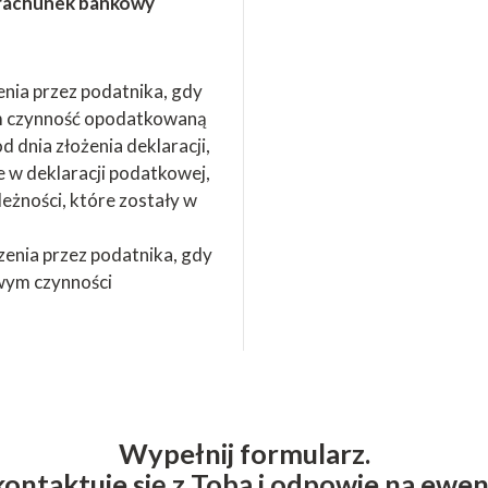
 rachunek bankowy
zenia przez podatnika, gdy
ym czynność opodatkowaną
d dnia złożenia deklaracji,
 w deklaracji podatkowej,
eżności, które zostały w
czenia przez podatnika, gdy
owym czynności
Wypełnij formularz.
kontaktuje się z Tobą i odpowie na ewen