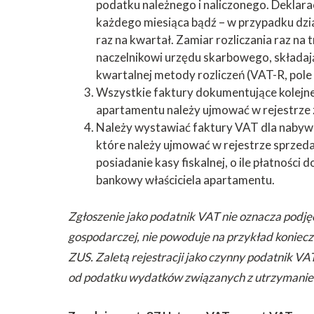
podatku należnego i naliczonego. Deklarac
każdego miesiąca bądź – w przypadku dział
raz na kwartał. Zamiar rozliczania raz na 
naczelnikowi urzędu skarbowego, składaj
kwartalnej metody rozliczeń (VAT-R, pole n
Wszystkie faktury dokumentujące kolejne
apartamentu należy ujmować w rejestrze
Należy wystawiać faktury VAT dla nabyw
które należy ujmować w rejestrze sprzeda
posiadanie kasy fiskalnej, o ile płatnośc
bankowy właściciela apartamentu.
Zgłoszenie jako podatnik VAT nie oznacza podjęc
gospodarczej, nie powoduje na przykład koniecz
ZUS. Zaletą rejestracji jako czynny podatnik VAT
od podatku wydatków związanych z utrzymani