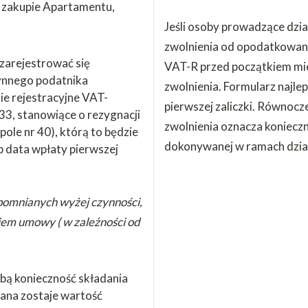
y zakupie Apartamentu,
Jeśli osoby prowadzące dzia
zwolnienia od opodatkowani
zarejestrować się
VAT-R przed początkiem mie
ynnego podatnika
zwolnienia. Formularz najle
ie rejestracyjne VAT-
pierwszej zaliczki. Równocz
33, stanowiące o rezygnacji
zwolnienia oznacza konieczn
pole nr 40), którą to będzie
dokonywanej w ramach dział
 data wpłaty pierwszej
pomnianych wyżej czynności,
niem umowy ( w zależności od
obą konieczność składania
ana zostaje wartość