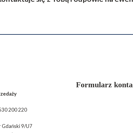
Formularz kont
rzedaży
530 200 220
r Gdański 9/U7