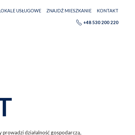
LOKALE USŁUGOWE
ZNAJDŹ MIESZKANIE
KONTAKT
+48 530 200 220
T
y prowadzi działalność gospodarczą,