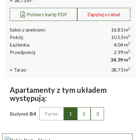
+ 38.73
m
Pobierz kartę PDF
Zapytaj o rabat
ul. Bulwar Gdański 9/U7
70-601 Szczecin
2
Salon z aneksem:
16.83
m
+48 530 200 220
2
Pokój:
10.53
m
2
Łazienka:
4.04
m
2
Przedpokój:
2.99
m
2
34.39
m
2
+ Taras:
38.73
m
Apartamenty z tym układem
występują:
Budynek
B4
Parter
1
2
3