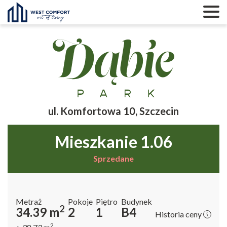
ul. Komfortowa 10, Szczecin
mieszkanie 1.06
Status
Sprzedane
Metraż
Pokoje
Piętro
Budynek
2
34.39
m
2
1
B4
Historia ceny
2