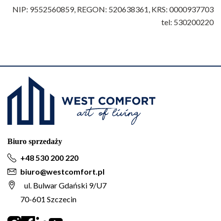
NIP: 9552560859, REGON: 520638361, KRS: 0000937703
tel: 530200220
Biuro sprzedaży
+48 530 200 220
biuro@westcomfort.pl
ul. Bulwar Gdański 9/U7
70-601 Szczecin