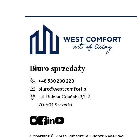
Biuro sprzedaży
+48 530 200 220
biuro@westcomfort.pl
ul. Bulwar Gdański 9/U7
70-601 Szczecin
Copyright © WestComfort, All Rights Reserved