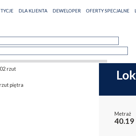
TYCJE
DLA KLIENTA
DEWELOPER
OFERTY SPECJALNE
lo
Status
Metraż
40.19