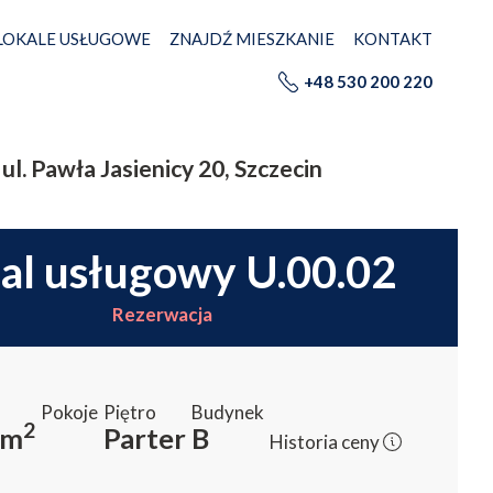
LOKALE USŁUGOWE
ZNAJDŹ MIESZKANIE
KONTAKT
+48 530 200 220
ul. Pawła Jasienicy 20, Szczecin
kal usługowy U.00.02
Rezerwacja
Pokoje
Piętro
Budynek
2
m
Parter
B
Historia ceny