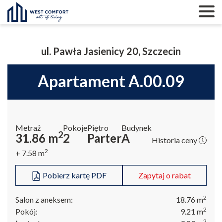
ul. Pawła Jasienicy 20, Szczecin
apartament A.00.09
Metraż
Pokoje
Piętro
Budynek
2
31.86
m
2
Parter
A
Historia ceny
2
+ 7.58
m
Pobierz kartę PDF
Zapytaj o rabat
2
Salon z aneksem:
18.76
m
2
Pokój:
9.21
m
2