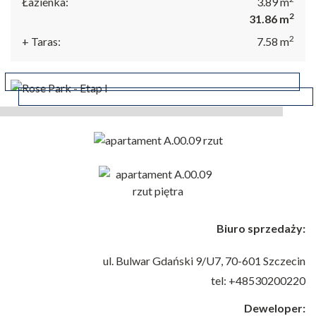
Łazienka:
3.89
m
2
31.86
m
ul. Bulwar Gdański 9/U7
2
+ Taras:
7.58
m
70-601 Szczecin
+48 530 200 220
Biuro sprzedaży:
ul. Bulwar Gdański 9/U7,
70-601 Szczecin
tel: +48530200220
Deweloper: