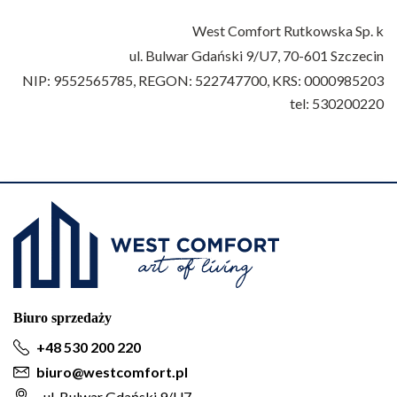
West Comfort Rutkowska Sp. k
ul. Bulwar Gdański 9/U7,
70-601 Szczecin
NIP: 9552565785, REGON: 522747700, KRS: 0000985203
tel: 530200220
Biuro sprzedaży
+48 530 200 220
biuro@westcomfort.pl
ul. Bulwar Gdański 9/U7