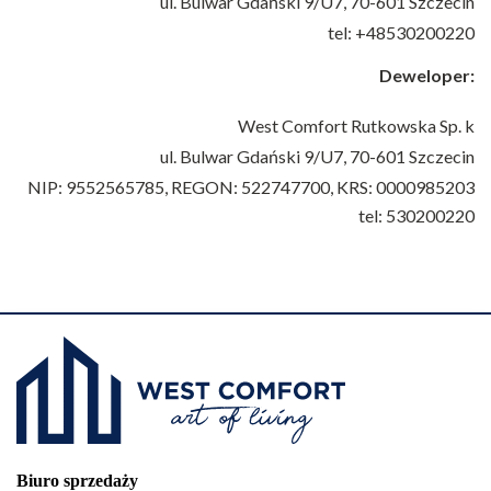
ul. Bulwar Gdański 9/U7,
70-601 Szczecin
tel: +48530200220
Deweloper:
West Comfort Rutkowska Sp. k
ul. Bulwar Gdański 9/U7,
70-601 Szczecin
NIP: 9552565785, REGON: 522747700, KRS: 0000985203
tel: 530200220
Biuro sprzedaży