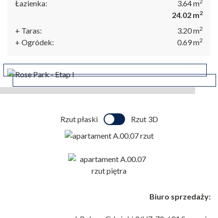
2
Łazienka:
3.64
m
2
24.02
m
ul. Bulwar Gdański 9/U7
2
+ Taras:
3.20
m
70-601 Szczecin
2
+ Ogródek:
0.69
m
+48 530 200 220
Rzut płaski
Rzut 3D
Biuro sprzedaży: