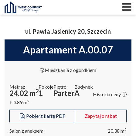
ul. Pawła Jasienicy 20, Szczecin
apartament A.00.07
Mieszkania z ogórdkiem
Metraż
Pokoje
Piętro
Budynek
2
24.02
m
1
Parter
A
Historia ceny
2
+ 3.89
m
Pobierz kartę PDF
Zapytaj o rabat
2
Salon z aneksem:
20.38
m