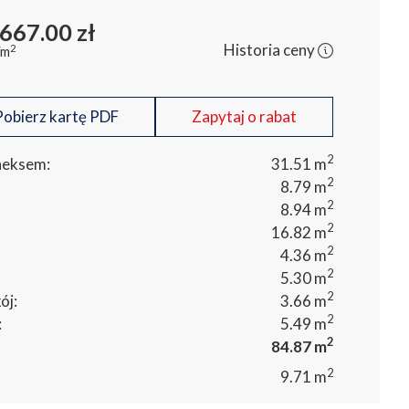
2
 667.00
zł
Historia ceny
2
/m
obierz kartę PDF
Zapytaj o rabat
2
aneksem:
31.51
m
2
8.79
m
2
8.94
m
2
16.82
m
2
4.36
m
2
5.30
m
2
ój:
3.66
m
2
:
5.49
m
2
84.87
m
2
9.71
m