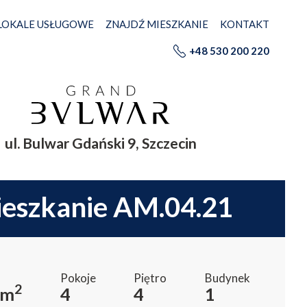
LOKALE USŁUGOWE
ZNAJDŹ MIESZKANIE
KONTAKT
+48 530 200 220
ul. Bulwar Gdański 9, Szczecin
mieszkanie AM.04.21
Pokoje
Piętro
Budynek
2
m
4
4
1