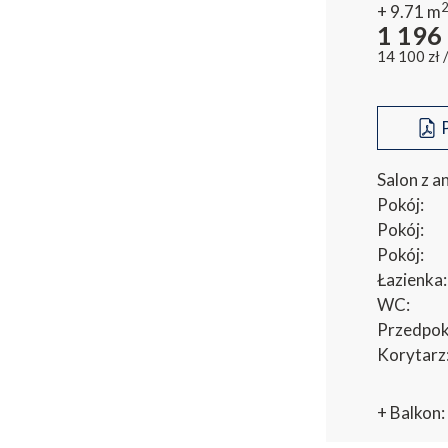
+ 9.71
m
1 196
14 100
zł
P
Salon z 
Pokój:
Pokój:
Pokój:
Łazienka:
WC:
Przedpok
Korytarz
+ Balkon: