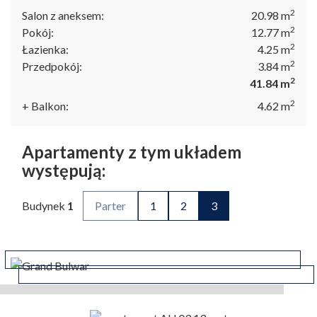
2
Salon z aneksem:
20.98
m
2
Pokój:
12.77
m
ul. Bulwar Gdański 9/U7
2
Łazienka:
4.25
m
70-601 Szczecin
2
Przedpokój:
3.84
m
+48 530 200 220
2
41.84
m
2
+ Balkon:
4.62
m
Apartamenty z tym układem
występują:
Budynek
1
Parter
1
2
3