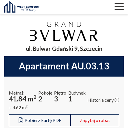
ul. Bulwar Gdański 9, Szczecin
apartament AU.03.13
Metraż
Pokoje
Piętro
Budynek
2
41.84
m
2
3
1
Historia ceny
2
+ 4.62
m
Pobierz kartę PDF
Zapytaj o rabat