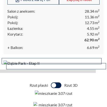
2
ul. Bulwar Gdański 9/U7
Salon z aneksem:
28.34
m
2
70-601 Szczecin
Pokój:
11.36
m
2
Pokój:
12.73
m
+48 530 200 220
2
Łazienka:
4.55
m
2
Korytarz:
5.92
m
2
62.90
m
2
+ Balkon:
6.69
m
Rzut płaski
Rzut 3D