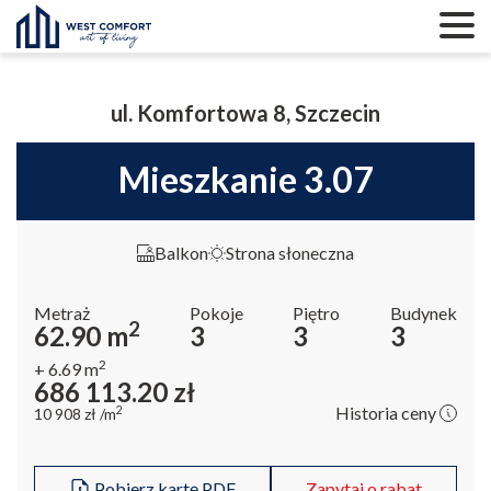
ul. Komfortowa 8, Szczecin
mieszkanie 3.07
Balkon
Strona słoneczna
Metraż
Pokoje
Piętro
Budynek
2
62.90
m
3
3
3
2
+ 6.69
m
686 113.20
zł
Historia ceny
2
10 908
zł
/m
Pobierz kartę PDF
Zapytaj o rabat